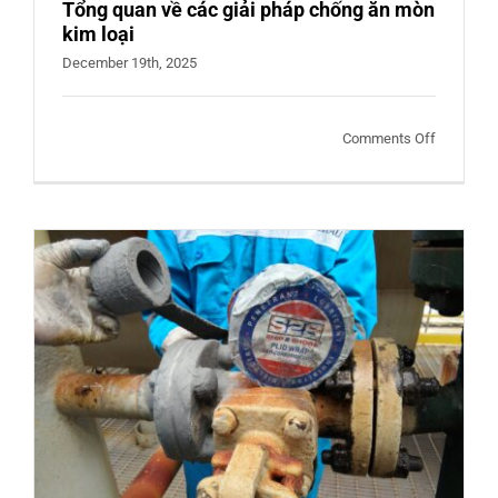
Tổng quan về các giải pháp chống ăn mòn
kim loại
December 19th, 2025
on
Comments Off
Tổng
quan
về
các
giải
pháp
chống
ăn
mòn
kim
loại