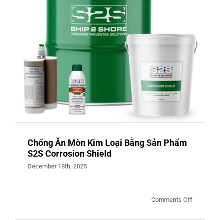
Phẩm
S2S
PLID
WRAP
–
ANTI
CORROSI
TAPE
Chống Ăn Mòn Kim Loại Bằng Sản Phẩm
S2S Corrosion Shield
December 18th, 2025
on
Comments Off
Chống