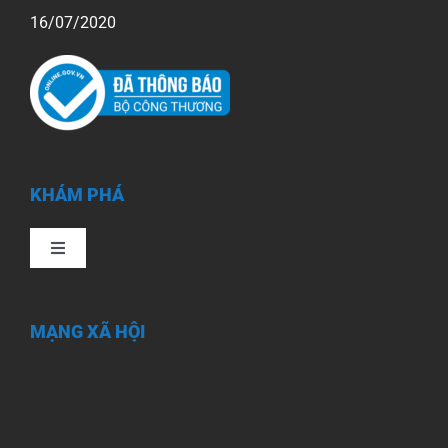
16/07/2020
KHÁM PHÁ
Toggle
Navigation
Trang chủ
MẠNG XÃ HỘI
Giới Thiệu
Sản phẩm