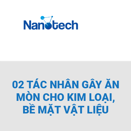
Skip
to
content
Toggle
Navigati
Trang chủ
Giới Thiệu
02 TÁC NHÂN GÂY ĂN
Sản phẩm
MÒN CHO KIM LOẠI,
BỀ MẶT VẬT LIỆU
LĨNH VỰC ỨNG DỤNG