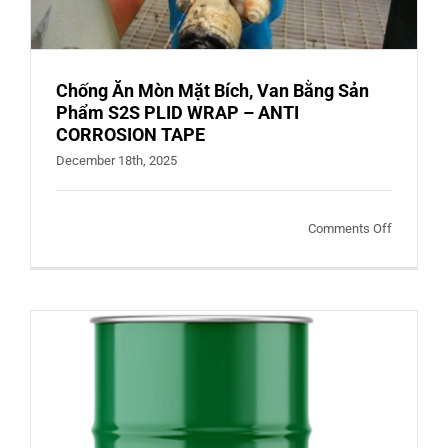
Chống Ăn Mòn Mặt Bích, Van Bằng Sản
Phẩm S2S PLID WRAP – ANTI
CORROSION TAPE
December 18th, 2025
on
Comments Off
Chống
Ăn
Mòn
Mặt
Bích,
Van
Bằng
Sản