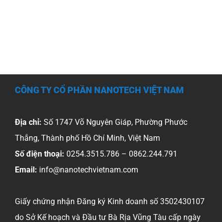
Ăn
Mòn
Kim
Loại
Bằng
Sản
Phẩm
CÔNG TY CỔ PHẦN NANOTECH VIỆT NAM
S2S
Corrosion
Shield
Địa chỉ:
Số 1747 Võ Nguyên Giáp, Phường Phước
Thắng, Thành phố Hồ Chí Minh, Việt Nam
Số điện thoại:
0254.3515.786 – 0862.244.791
Email:
info@nanotechvietnam.com
Giấy chứng nhận Đăng ký Kinh doanh số 3502430107
do Sở Kế hoạch và Đầu tư Bà Rịa Vũng Tàu cấp ngày