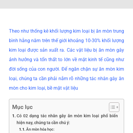
Dự Án
TUYỂN DỤNG ĐẠI LÝ
Theo như thống kê khối lượng kim loại bị ăn mòn trung
Tin tức
bình hằng năm trên thế giới khoảng 10-30% khối lượng
kim loại được sản xuất ra. Các vật liệu bị ăn mòn gây
Liên hệ
ảnh hưởng và tổn thất to lớn về mặt kinh tế cũng như
đời sống của con người. Để ngăn chặn sự ăn mòn kim
loại, chúng ta cần phải nắm rõ những tác nhân gây ăn
mòn cho kim loại, bề mặt vật liệu
Mục lục
Có 02 dạng tác nhân gây ăn mòn kim loại phổ biến
hiện nay, chúng ta cần chú ý:
Ăn mòn hóa học: