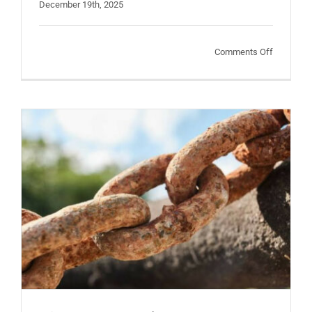
December 19th, 2025
on
Comments Off
Chống
Ăn
Mòn
Thiết
Bị
Điện
và
Mô
Tơ
Bằng
S2S
Di-
Electric
Spray