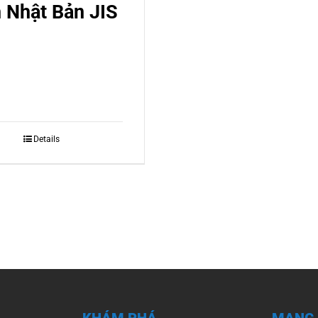
 Nhật Bản JIS
Details
KHÁM PHÁ
MẠNG 