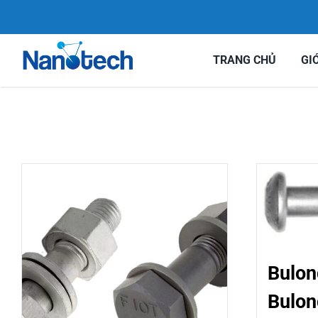
Skip
to
content
TRANG CHỦ
GI
Bulon
Bulon