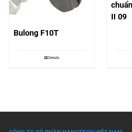
chuẩn
II 09
Bulong F10T
Details
CÔNG TY CỔ PHẦN NANOTECH VIỆT NAM