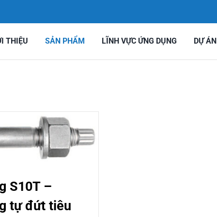
ỚI THIỆU
SẢN PHẨM
LĨNH VỰC ỨNG DỤNG
DỰ ÁN
g S10T –
g tự đứt tiêu