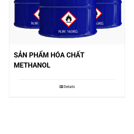
Dự Án
TUYỂN DỤNG ĐẠI LÝ
Tin tức
SẢN PHẨM HÓA CHẤT
Liên hệ
METHANOL
Details