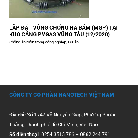
LẮP ĐẶT VÒNG CHỐNG HÀ BÁM (MGP) TẠI
KHO CẢNG PVGAS VŨNG TÀU (12/2020)
Chống ăn mòn trong công nghiệp
,
Dự án
CÔNG TY CỔ PHẦN NANOTECH VIỆT NAM
Địa chỉ:
Số 1747 Võ Nguyên Giáp, Phường Phước
Thắng, Thành phố Hồ Chí Minh, Việt Nam
Số điện thoại:
0254.3515.786 – 0862.244.791