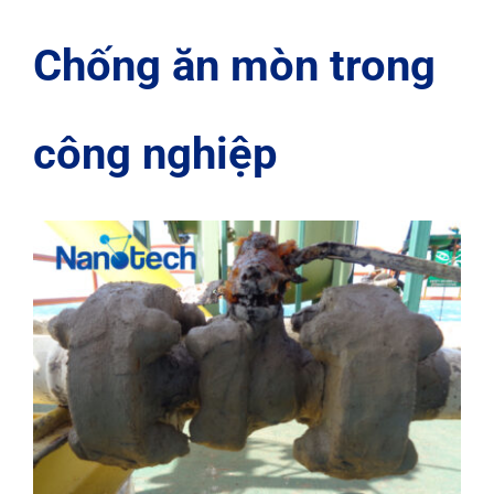
Dự Án
Chống ăn mòn trong
TUYỂN DỤNG ĐẠI LÝ
công nghiệp
Tin tức
Liên hệ