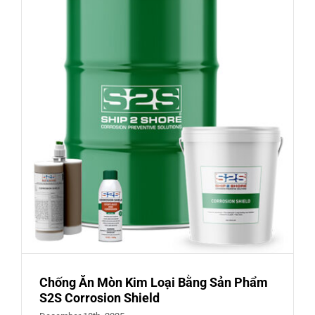
Bích,
Van
Bằng
Sản
Phẩm
S2S
PLID
WRAP
–
ANTI
CORROSI
TAPE
Chống Ăn Mòn Kim Loại Bằng Sản Phẩm
S2S Corrosion Shield