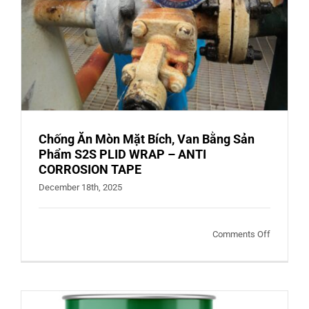
mòn
kim
loại
Chống Ăn Mòn Mặt Bích, Van Bằng Sản
Phẩm S2S PLID WRAP – ANTI
CORROSION TAPE
December 18th, 2025
on
Comments Off
Chống
Ăn
Mòn
Mặt