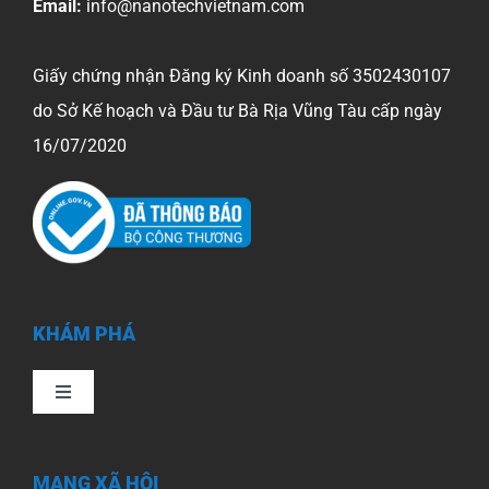
Email:
info@nanotechvietnam.com
Giấy chứng nhận Đăng ký Kinh doanh số 3502430107
do Sở Kế hoạch và Đầu tư Bà Rịa Vũng Tàu cấp ngày
16/07/2020
KHÁM PHÁ
Toggle
Navigation
Trang chủ
MẠNG XÃ HỘI