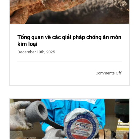
S2S
Di-
Electric
Spray
Tổng quan về các giải pháp chống ăn mòn
kim loại
December 19th, 2025
on
Comments Off
Tổng
quan
về
các
giải
pháp
chống
ăn