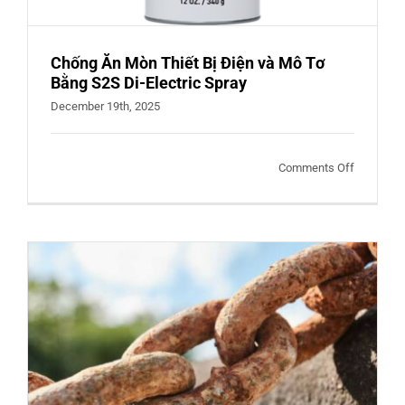
Chống Ăn Mòn Thiết Bị Điện và Mô Tơ
Bằng S2S Di-Electric Spray
December 19th, 2025
on
Comments Off
Chống
Ăn
Mòn
Thiết
Bị
Điện
và
Mô
Tơ
Bằng