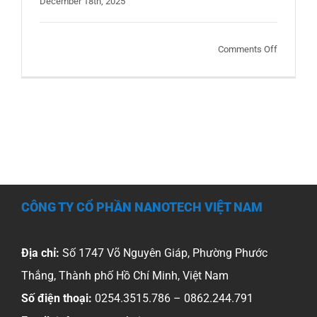
December 18th, 2025
on
Comments Off
Chống
Ăn
Mòn
Kim
Loại
Bằng
Sản
Phẩm
CÔNG TY CỔ PHẦN NANOTECH VIỆT NAM
S2S
Corrosion
Shield
Địa chỉ:
Số 1747 Võ Nguyên Giáp, Phường Phước
Thắng, Thành phố Hồ Chí Minh, Việt Nam
Số điện thoại:
0254.3515.786 – 0862.244.791