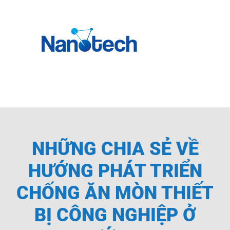
Skip
to
content
Toggle
Navigati
Trang chủ
Giới Thiệu
NHỮNG CHIA SẺ VỀ
Sản phẩm
HƯỚNG PHÁT TRIỂN
CHỐNG ĂN MÒN THIẾT
LĨNH VỰC ỨNG DỤNG
BỊ CÔNG NGHIỆP Ở