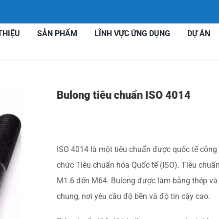
THIỆU
SẢN PHẨM
LĨNH VỰC ỨNG DỤNG
DỰ ÁN
Bulong tiêu chuẩn ISO 4014
ISO 4014 là một tiêu chuẩn được quốc tế công
chức Tiêu chuẩn hóa Quốc tế (ISO). Tiêu chuẩn 
M1.6 đến M64. Bulong được làm bằng thép và đ
chung, nơi yêu cầu độ bền và độ tin cậy cao.