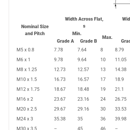
Width Across Flat,
Wid
s
Nominal Size
and Pitch
Min.
Max.
Grade A
Grade B
Gra
M5 x 0.8
7.78
7.64
8
8.79
M6 x 1
9.78
9.64
10
11.05
M8 x 1.25
12.73
12.57
13
14.38
M10 x 1.5
16.73
16.57
17
18.9
M12 x 1.75
18.67
18.48
19
21.1
M16 x 2
23.67
23.16
24
26.75
M20 x 2.5
29.67
29.16
30
33.53
M24 x 3
35.38
35
36
39.98
M30 x 3.5
–
45
46
–