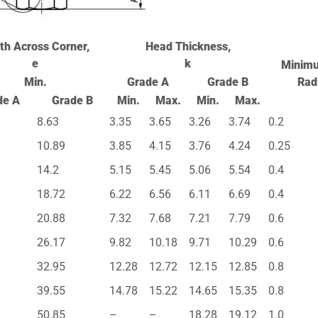
th Across Corner,
Head Thickness,
e
k
Minimu
Min.
Grade A
Grade B
Radi
de A
Grade B
Min.
Max.
Min.
Max.
8.63
3.35
3.65
3.26
3.74
0.2
10.89
3.85
4.15
3.76
4.24
0.25
14.2
5.15
5.45
5.06
5.54
0.4
18.72
6.22
6.56
6.11
6.69
0.4
20.88
7.32
7.68
7.21
7.79
0.6
26.17
9.82
10.18
9.71
10.29
0.6
32.95
12.28
12.72
12.15
12.85
0.8
39.55
14.78
15.22
14.65
15.35
0.8
50.85
–
–
18.28
19.12
1.0