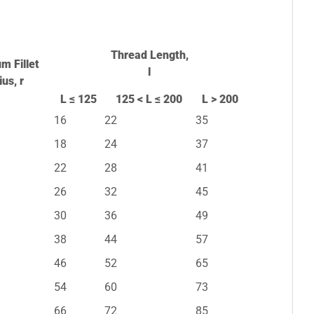
Thread Length,
m Fillet
l
us, r
L ≤ 125
125 < L ≤ 200
L > 200
16
22
35
18
24
37
22
28
41
26
32
45
30
36
49
38
44
57
46
52
65
54
60
73
66
72
85