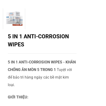
Dự Án
TUYỂN DỤNG ĐẠI LÝ
Tin tức
5 IN 1 ANTI-CORROSION
WIPES
Liên hệ
5 IN 1 ANTI-CORROSION WIPES - KHĂN
CHỐNG ĂN MÒN 5 TRONG 1
Tuyệt vời
để bảo trì hàng ngày các bề mặt kim
loại.
GIỚI THIỆU: