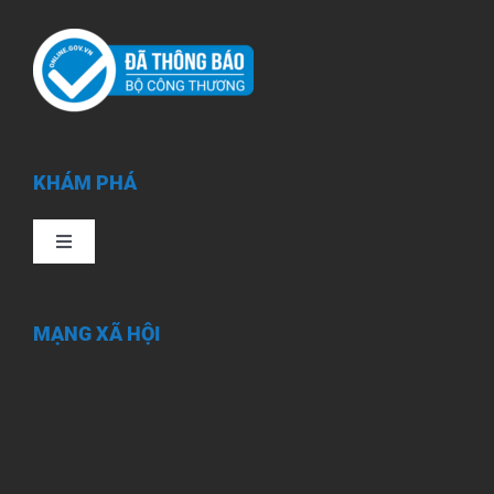
KHÁM PHÁ
Toggle
Navigation
Trang chủ
MẠNG XÃ HỘI
Giới Thiệu
Sản phẩm